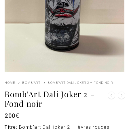
HOME
BOMB'ART
BOMB’ART DALI JOKER 2 – FOND NOIR
Bomb’Art Dali Joker 2 –
Fond noir
200
€
Titre:
Bomb’art Dali joker 2 – lèvres rouges –