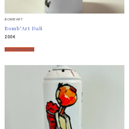
BOMB'ART
Bomb’Art Dali
200
€
Sur Commande