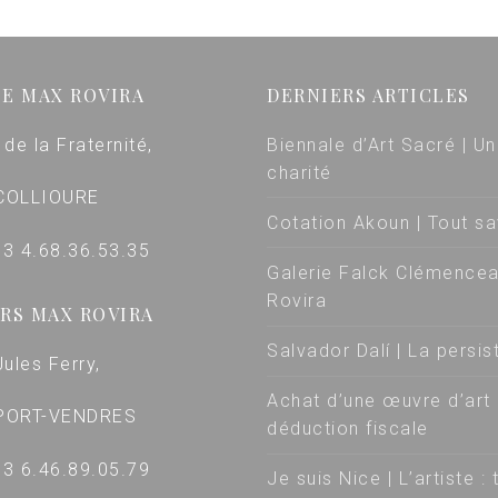
IE MAX ROVIRA
DERNIERS ARTICLES
 de la Fraternité,
Biennale d’Art Sacré | Un
charité
COLLIOURE
Cotation Akoun | Tout sa
+33 4.68.36.53.35
Galerie Falck Clémencea
Rovira
RS MAX ROVIRA
Salvador Dalí | La persi
Jules Ferry,
Achat d’une œuvre d’art 
PORT-VENDRES
déduction fiscale
+33 6.46.89.05.79
Je suis Nice | L’artiste