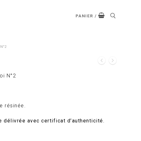
PANIER
/
 N°2
toi N°2
le résinée.
 délivrée avec certificat d’authenticité.