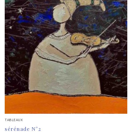
TABLEAUX
sérénade N°2