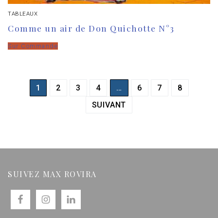
TABLEAUX
Comme un air de Don Quichotte N°3
Sur Commande
1
2
3
4
…
6
7
8
SUIVANT
SUIVEZ MAX ROVIRA