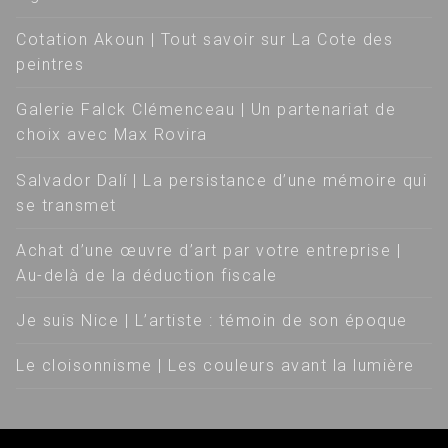
Cotation Akoun | Tout savoir sur La Cote des
peintres
Galerie Falck Clémenceau | Un partenariat de
choix avec Max Rovira
Salvador Dalí | La persistance d’une mémoire qui
se transmet
Achat d’une œuvre d’art par votre entreprise |
Au-delà de la déduction fiscale
Je suis Nice | L’artiste : témoin de son époque
Le cloisonnisme | Les couleurs avant la lumière