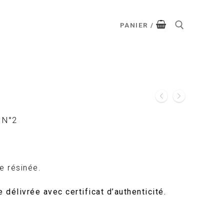
PANIER
/
r N°2
le résinée.
 délivrée avec certificat d’authenticité.