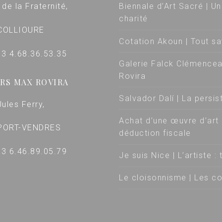
 de la Fraternité,
Biennale d’Art Sacré | Un
charité
COLLIOURE
Cotation Akoun | Tout sa
+33 4.68.36.53.35
Galerie Falck Clémencea
Rovira
RS MAX ROVIRA
Salvador Dalí | La persi
Jules Ferry,
Achat d’une œuvre d’art 
PORT-VENDRES
déduction fiscale
+33 6.46.89.05.79
Je suis Nice | L’artiste
Le cloisonnisme | Les co