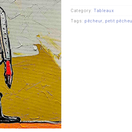
Category:
Tableaux
Tags:
pêcheur
,
petit pêche